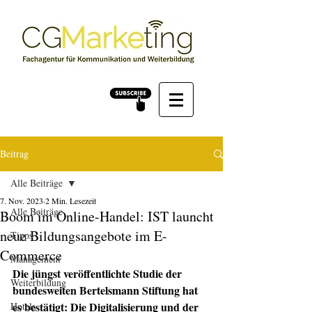
Beitrag
Alle Beiträge
7. Nov. 2023
2 Min. Lesezeit
Alle Beiträge
Boom im Online-Handel: IST launcht
neue Bildungsangebote im E-
Tipps
Commerce
Management
Die jüngst veröffentlichte Studie der 
Weiterbildung
bundesweiten Bertelsmann Stiftung hat  
es bestätigt: Die Digitalisierung und der 
Hotels