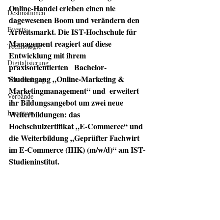
Online-Handel erleben einen nie  
Destinationen
dagewesenen Boom und verändern den 
Events
Arbeitsmarkt. Die IST-Hochschule für  
Management reagiert auf diese 
Technologie
Entwicklung mit ihrem 
Digitalisierung
praxisorientierten   Bachelor-
Studiengang „Online-Marketing & 
Veranstaltung
Marketingmanagement“ und  erweitert 
Verbände
ihr Bildungsangebot um zwei neue 
Locations
Weiterbildungen: das  
Hochschulzertifikat „E-Commerce“ und 
die Weiterbildung „Geprüfter Fachwirt 
im E-Commerce (IHK) (m/w/d)“ am IST-
Studieninstitut.