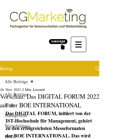
Beitrag
Alle Beiträge
16. Nov. 2021
2 Min. Lesezeit
Alle Beiträge
Vorschau: Das DIGITAL FORUM 2022
auf der BOE INTERNATIONAL
Tipps
Das DIGITAL FORUM, initiiert von der 
Management
IST-Hochschule für Management, gehört 
Weiterbildung
zu den erfolgreichsten Messeformaten 
der BOE INTERNATIONAL. Das wird 
Hotels