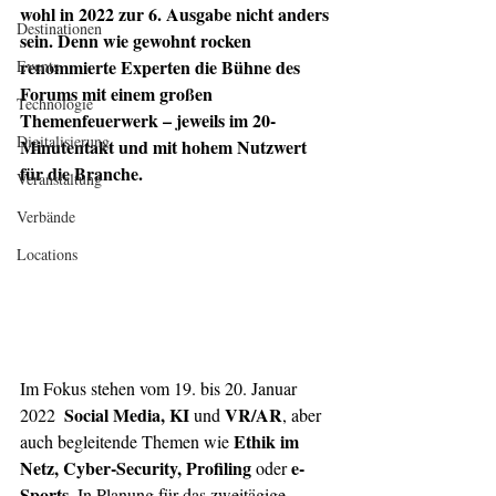
wohl in 2022 zur 6. Ausgabe nicht anders 
Destinationen
sein. Denn wie gewohnt rocken 
renommierte Experten die Bühne des 
Events
Forums mit einem großen 
Technologie
Themenfeuerwerk – jeweils im 20-
Digitalisierung
Minutentakt und mit hohem Nutzwert 
für die Branche. 
Veranstaltung
Verbände
Locations
Im Fokus stehen vom 19. bis 20. Januar 
Social Media, KI 
VR/AR
2022  
und 
, aber 
Ethik im 
auch begleitende Themen wie 
Netz, Cyber-Security, Profiling
 e-
 oder
Sports
. In Planung für das zweitägige 