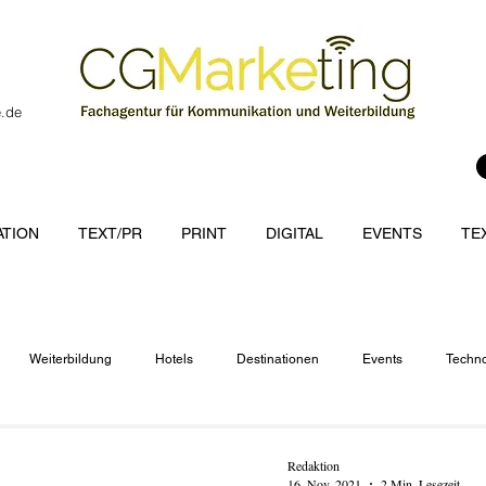
e.de
TION
TEXT/PR
PRINT
DIGITAL
EVENTS
TE
Weiterbildung
Hotels
Destinationen
Events
Techno
cations
Redaktion
16. Nov. 2021
2 Min. Lesezeit