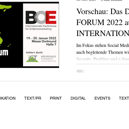
Vorschau: Das
FORUM 2022 au
INTERNATIO
Im Fokus stehen Social Med
auch begleitende Themen wie
Security, Profiling und e-Spo
KATION
TEXT/PR
PRINT
DIGITAL
EVENTS
TEX