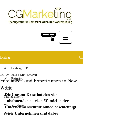
Beitrag
Alle Beiträge
25. Feb. 2021
1 Min. Lesezeit
Alle Beiträge
Freelancer sind Expert:innen in New
Work
Tipps
Die Corona-Krise hat den sich 
Management
anbahnenden starken Wandel in der 
Weiterbildung
Unternehmenskultur adhoc beschleunigt. 
Viele Unternehmen sind dabei 
Hotels