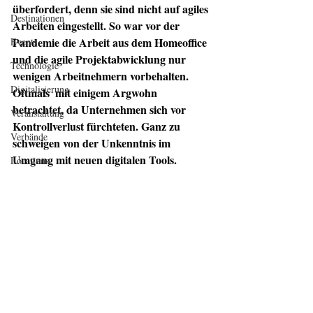
überfordert, denn sie sind nicht auf agiles 
Destinationen
Arbeiten eingestellt. So war vor der 
Pandemie die Arbeit aus dem Homeoffice 
Events
und die agile Projektabwicklung nur 
Technologie
wenigen Arbeitnehmern vorbehalten. 
Digitalisierung
Oftmals  mit einigem Argwohn 
betrachtet, da Unternehmen sich vor 
Veranstaltung
Kontrollverlust fürchteten. Ganz zu 
Verbände
schweigen von der Unkenntnis im 
Umgang mit neuen digitalen Tools.
Locations