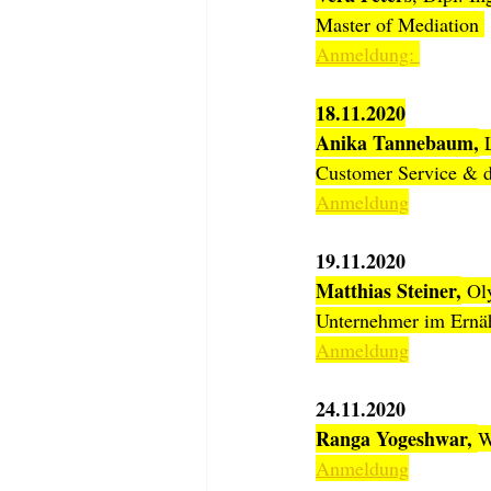
Master of Mediation 
Anmeldung: 
18.11.2020
Anika Tannebaum,
 
Customer Service & d
Anmeldung
19.11.2020
Matthias Steiner,
 Ol
Unternehmer im Ernäh
Anmeldung
24.11.2020
Ranga Yogeshwar, 
W
Anmeldung