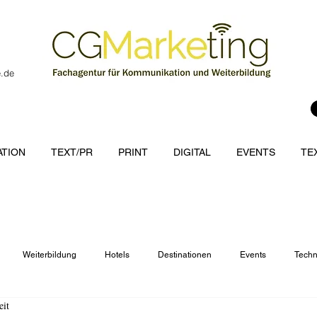
e.de
TION
TEXT/PR
PRINT
DIGITAL
EVENTS
TE
Weiterbildung
Hotels
Destinationen
Events
Techn
eit
cations