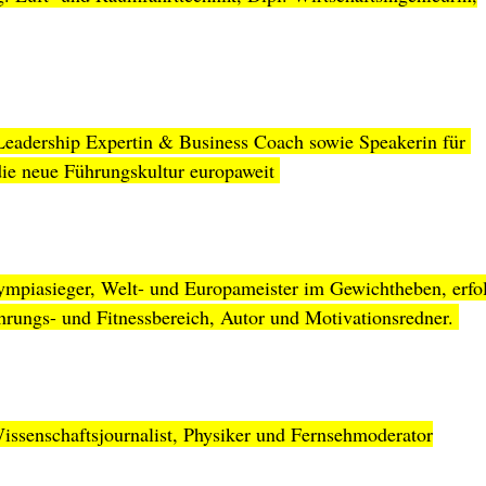
Leadership Expertin & Business Coach sowie Speakerin für 
ie neue Führungskultur europaweit 
ympiasieger, Welt- und Europameister im Gewichtheben, erfol
rungs- und Fitnessbereich, Autor und Motivationsredner. 
issenschaftsjournalist, Physiker und Fernsehmoderator