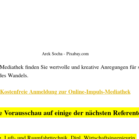
Arek Socha - Pixabay.com
Mediathek finden Sie wertvolle und kreative Anregungen für s
 des Wandels.
Kostenfreie Anmeldung zur Online-Impuls-Mediathek
e Vorausschau auf einige der nächsten Referent
ng. Luft- und Raumfahrttechnik, Dipl. Wirtschaftsingenieurin,