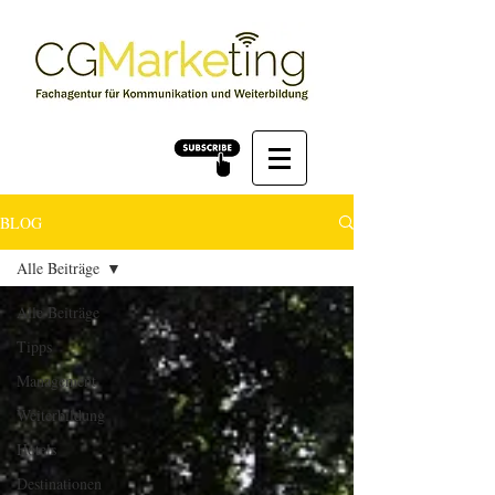
BLOG
Alle Beiträge
Alle Beiträge
Tipps
Management
Weiterbildung
Hotels
Destinationen