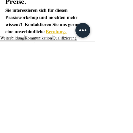
Preise.
Sie interessieren sich für diesen 
Praxisworkshop und möchten mehr 
wissen?!  Kontaktieren Sie uns gerne für 
eine unverbindliche 
Beratung. 
Weiterbildung
Kommunikation
Qualifizierung
Texte mit Mehrwert
Texte für Leser und Suchmaschinen
Werbebotschaft
Texttraining
Teaser
Textkompetenz
Headline
Praxisworkshop
Texte zielgruppengerecht aufbereiten
praxisnahe Textübungen
Reichweite erhöhen
Events
Tipps
Weiterbildung
Aktuelle Beiträge
Alle ansehen