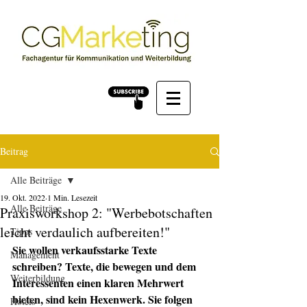
Beitrag
Alle Beiträge
19. Okt. 2022
1 Min. Lesezeit
Alle Beiträge
Praxisworkshop 2: "Werbebotschaften
leicht verdaulich aufbereiten!"
Tipps
Sie wollen verkaufsstarke Texte 
Management
schreiben? Texte, die bewegen und dem 
Weiterbildung
Interessenten einen klaren Mehrwert 
bieten, sind kein Hexenwerk. Sie folgen 
Hotels