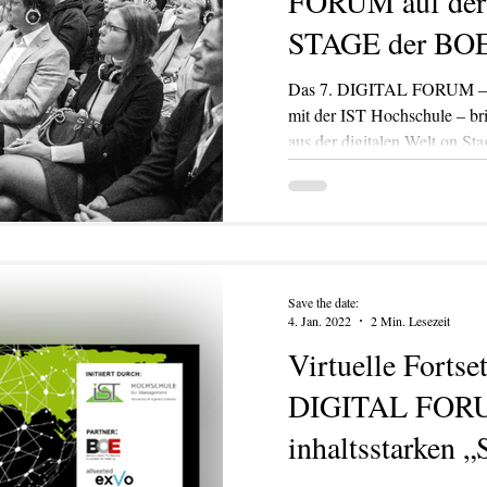
FORUM auf de
STAGE der BO
Das 7. DIGITAL FORUM – or
mit der IST Hochschule – br
aus der digitalen Welt on Sta
Save the date:
4. Jan. 2022
2 Min. Lesezeit
Virtuelle Fortse
DIGITAL FORU
inhaltsstarken „