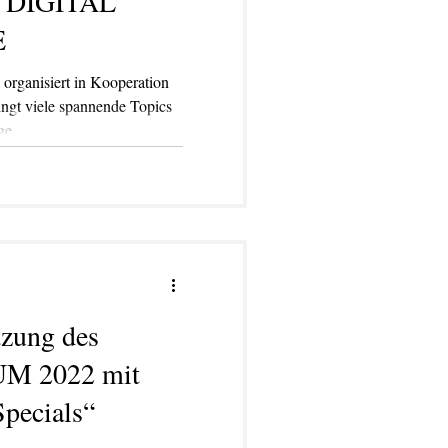
r DIGITAL
E
ganisiert in Kooperation
ingt viele spannende Topics
ge.
tzung des
M 2022 mit
Specials“