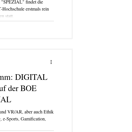
SPEZIAL" findet die
T-Hochschule erstmals rein
n statt.
amm: DIGITAL
f der BOE
NAL
 und VR/AR, aber auch Ethik
, e-Sports, Gamification,