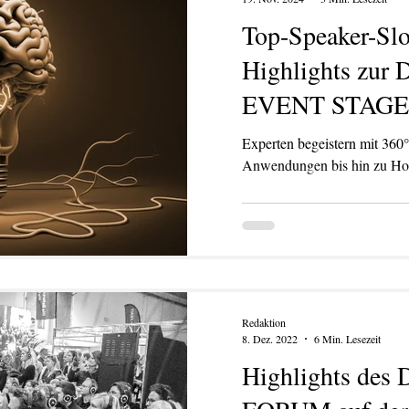
Top-Speaker-Slo
Highlights zur
EVENT STAGE 
2025
Experten begeistern mit 360°
Anwendungen bis hin zu Ho
KATION
TEXT/PR
PRINT
DIGITAL
EVENTS
TEX
Redaktion
8. Dez. 2022
6 Min. Lesezeit
Highlights des