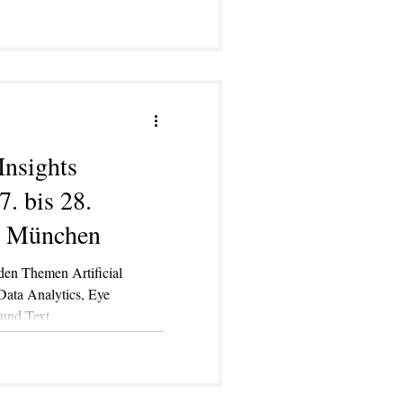
Insights
. bis 28.
n München
en Themen Artificial
Data Analytics, Eye
und Text.