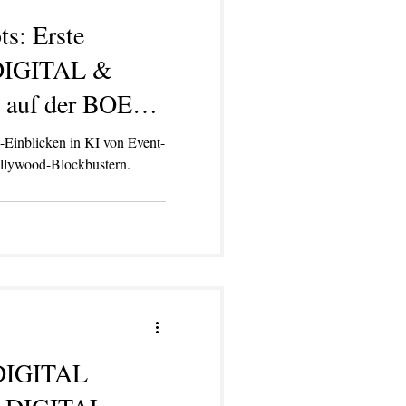
ts: Erste
 DIGITAL &
auf der BOE
-Einblicken in KI von Event-
llywood-Blockbustern.
TWERKSTATT
BLOG
More
 DIGITAL