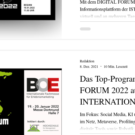
Mit dem DIGITAL FORUM "
Informationsplattform der IS
virtuell und an mehreren Tage
Redaktion
8. Dez. 2021
10 Min. Lesezeit
Das Top-Progr
FORUM 2022 au
INTERNATIO
Im Fokus: Social Media, KI
im Netz, Metaverse, Profiling
digitale Tools sowie Robotik.