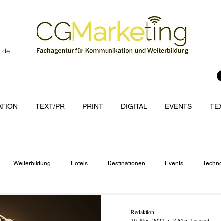
e.de
TION
TEXT/PR
PRINT
DIGITAL
EVENTS
TE
Weiterbildung
Hotels
Destinationen
Events
Techno
cations
Redaktion
19. Nov. 2024
3 Min. Lesezeit