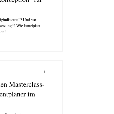
igitalisieren“? Und vor
ien?
uen Masterclass-
entplaner im