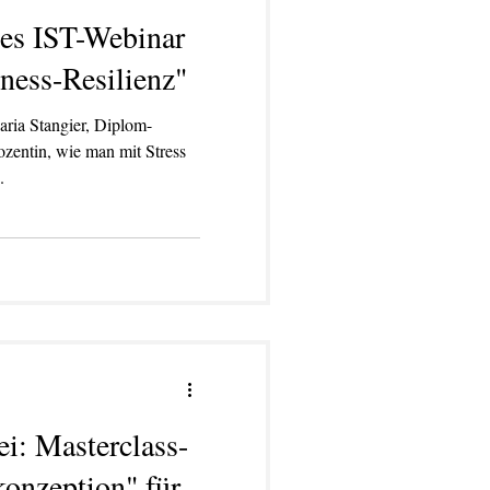
ies IST-Webinar
ness-Resilienz"
ria Stangier, Diplom-
zentin, wie man mit Stress
.
ei: Masterclass-
onzeption" für