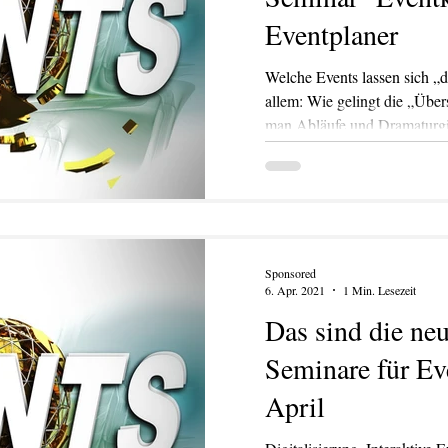
Eventplaner
Welche Events lassen sich „d
allem: Wie gelingt die „Übersetzung“? Wie konzipiert
man Abläufe und Dramaturg
Sponsored
6. Apr. 2021
1 Min. Lesezeit
Das sind die ne
Seminare für Ev
April