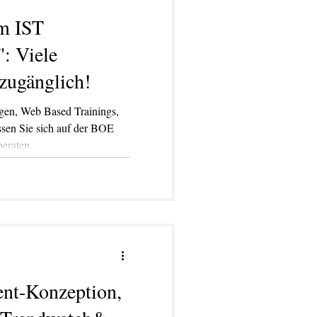
im IST
": Viele
 zugänglich!
gen, Web Based Trainings,
ssen Sie sich auf der BOE
eraten.
TWERKSTATT
BLOG
More
ent-Konzeption,