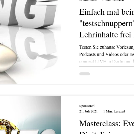
Einfach mal be
"testschnuppern
Lehrinhalte frei
Testen Sie zuhause Vorlesun
Podcasts und Videos oder la
connect LIVE in Dortmund b
KATION
TEXT/PR
PRINT
DIGITAL
EVENTS
TEX
Sponsored
21. Juli 2021
1 Min. Lesezeit
Masterclass: Ev