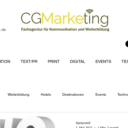
e.de
TION
TEXT/PR
PRINT
DIGITAL
EVENTS
TE
Weiterbildung
Hotels
Destinationen
Events
Techno
cations
Sponsored
2. Mai 2022
1 Min. Lesezeit